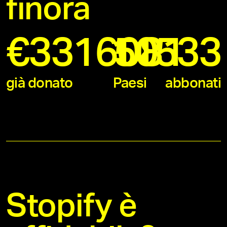
finora
€
3316081
11533
50
già donato
Paesi
abbonati
Stopify è