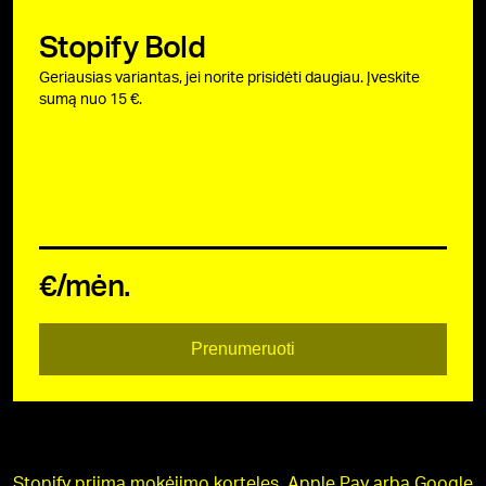
Stopify Bold
Geriausias variantas, jei norite prisidėti daugiau. Įveskite
sumą nuo 15 €.
€/mėn.
Prenumeruoti
Stopify priima mokėjimo korteles, Apple Pay arba Google