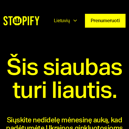
Lietuvių
Prenumeruoti
Šis siaubas
turi liautis.
Siųskite nedidelę mėnesinę auką, kad
padėtumėte Ukrainos ginkluotosioms