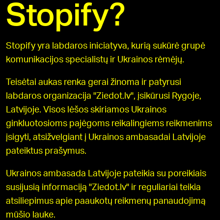
Stopify?
Stopify yra labdaros iniciatyva, kurią sukūrė grupė
komunikacijos specialistų ir Ukrainos rėmėjų.
Teisėtai aukas renka gerai žinoma ir patyrusi
labdaros organizacija "Ziedot.lv", įsikūrusi Rygoje,
Latvijoje. Visos lėšos skiriamos Ukrainos
ginkluotosioms pajėgoms reikalingiems reikmenims
įsigyti, atsižvelgiant į Ukrainos ambasadai Latvijoje
pateiktus prašymus.
Ukrainos ambasada Latvijoje pateikia su poreikiais
susijusią informaciją "Ziedot.lv" ir reguliariai teikia
atsiliepimus apie paaukotų reikmenų panaudojimą
mūšio lauke.