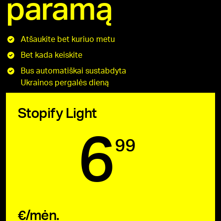
paramą
Atšaukite bet kuriuo metu
Bet kada keiskite
Bus automatiškai sustabdyta
Ukrainos pergalės dieną
Stopify Light
6
99
€/mėn.