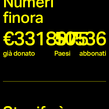
Numeri
finora
€
3318975
11536
50
già donato
Paesi
abbonati