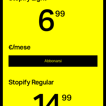
6
99
€/mese
Abbonarsi
Stopify Regular
14
99