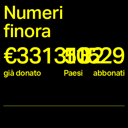
Numeri
finora
€
3313132
11529
50
già donato
Paesi
abbonati