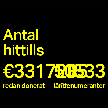
Antal
hittills
€
3317235
11533
50
redan donerat
länder
Prenumeranter