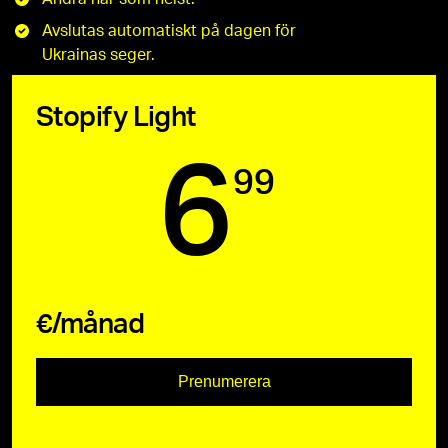
Avslutas automatiskt på dagen för
Ukrainas seger.
Stopify Light
6
99
€/månad
Prenumerera