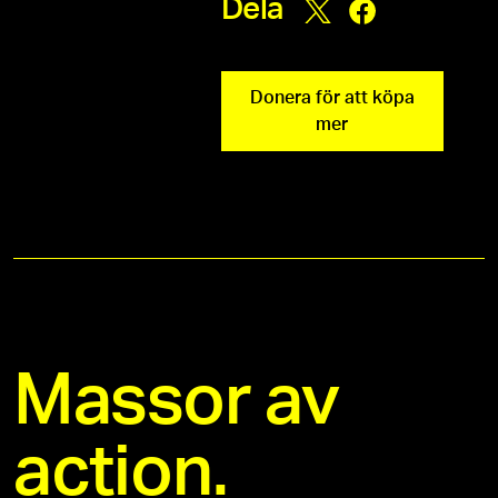
Dela
Donera för att köpa
mer
Massor av
action.