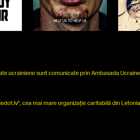
mate ucrainiene sunt comunicate prin Ambasada Ucrainei
edot.lv", cea mai mare organizație caritabilă din Letonia