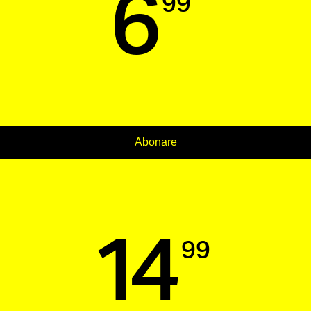
6
99
Abonare
14
99