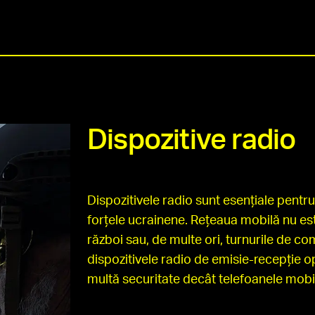
Dispozitive radio
Dispozitivele radio sunt esențiale pentr
forțele ucrainene. Rețeaua mobilă nu est
război sau, de multe ori, turnurile de com
dispozitivele radio de emisie-recepție op
multă securitate decât telefoanele mobil