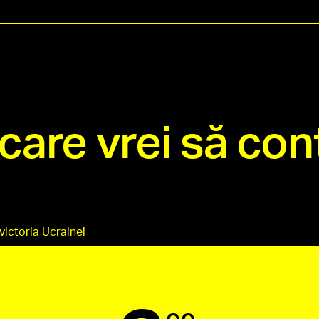
are vrei să cont
victoria Ucrainei