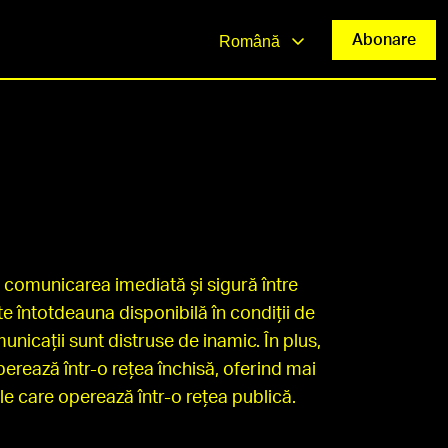
Abonare
Română
u comunicarea imediată și sigură între
e întotdeauna disponibilă în condiții de
unicații sunt distruse de inamic. În plus,
erează într-o rețea închisă, oferind mai
e care operează într-o rețea publică.