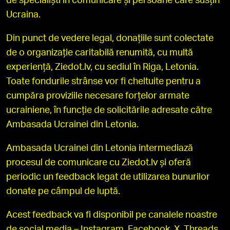
de specialiști în comunicare și persoane care susțin
Ucraina.
Din punct de vedere legal, donațiile sunt colectate
de o organizație caritabilă renumită, cu multă
experiență, Ziedot.lv, cu sediul în Riga, Letonia.
Toate fondurile strânse vor fi cheltuite pentru a
cumpăra proviziile necesare forțelor armate
ucrainiene, în funcție de solicitările adresate către
Ambasada Ucrainei din Letonia.
Ambasada Ucrainei din Letonia intermediază
procesul de comunicare cu Ziedot.lv și oferă
periodic un feedback legat de utilizarea bunurilor
donate pe câmpul de luptă.
Acest feedback va fi disponibil pe canalele noastre
de social media –
Instagram
,
Facebook
,
X
,
Threads
,