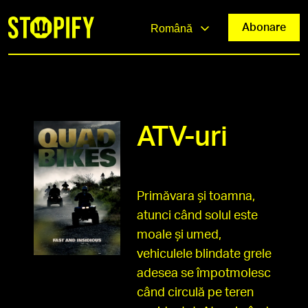
Abonare
Română
ATV-uri
Primăvara și toamna,
atunci când solul este
moale și umed,
vehiculele blindate grele
adesea se împotmolesc
când circulă pe teren