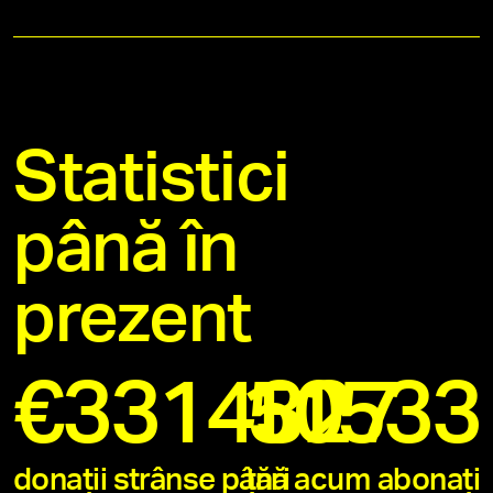
Statistici
până în
prezent
€
3314327
11533
50
donații strânse până acum
țări
abonați