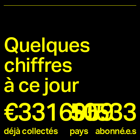
Quelques
chiffres
à ce jour
€
3316959
11533
50
déjà collectés
pays
abonné.e.s