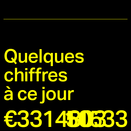
Quelques
chiffres
à ce jour
€
3314803
11533
50