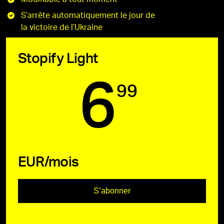
S’arrête automatiquement le jour de
la victoire de l’Ukraine
Stopify Light
6
99
EUR/mois
S’abonner